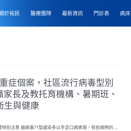
關於祐民
醫療團隊
最新資訊
門診表
病床
發重症個案，社區流行病毒型別
籲家長及教托育機構、暑期班、
衛生與健康
要特別注意 腸病毒71型感染多以手足口病表現，有些病例的 …