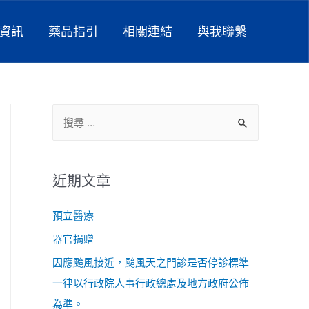
資訊
藥品指引
相關連結
與我聯繫
近期文章
預立醫療
器官捐贈
因應颱風接近，颱風天之門診是否停診標準
一律以行政院人事行政總處及地方政府公佈
為準。