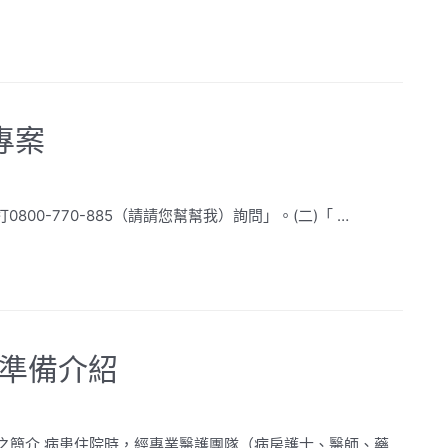
專案
00-770-885（請請您幫幫我）詢問」。(二)「 …
院準備介紹
之簡介 病患住院時，經專業醫護團隊（病房護士、醫師、藥