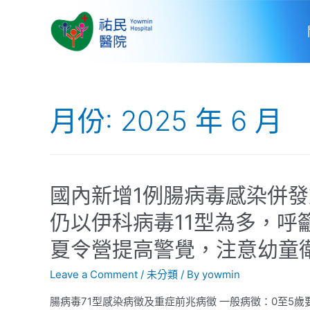
月份:
2025 年 6 月
國內新增1例腸病毒感染併
仍以伊科病毒11型為多，呼
夏令營提高警覺，注意幼童
Leave a Comment
/
未分類
/ By
yowmin
腸病毒71型感染病徵及重症前兆病徵 一般病徵：0至5歲