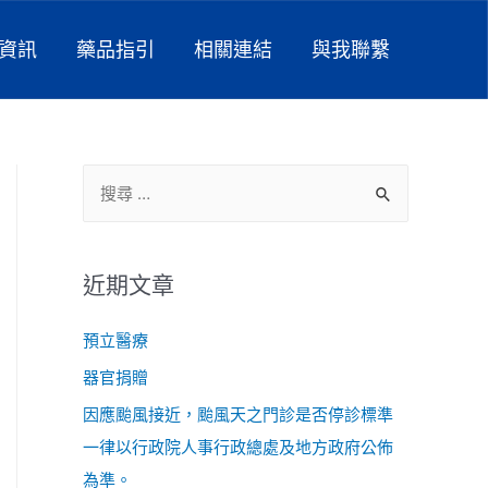
資訊
藥品指引
相關連結
與我聯繫
近期文章
預立醫療
器官捐贈
因應颱風接近，颱風天之門診是否停診標準
一律以行政院人事行政總處及地方政府公佈
為準。