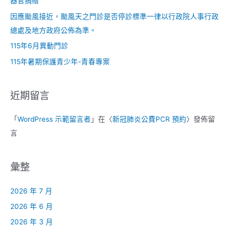
器官捐贈
因應颱風接近，颱風天之門診是否停診標準一律以行政院人事行政
總處及地方政府公佈為準。
115年6月異動門診
115年暑期保護青少年-青春專案
近期留言
「
WordPress 示範留言者
」在〈
新冠肺炎公費PCR 預約
〉發佈留
言
彙整
2026 年 7 月
2026 年 6 月
2026 年 3 月