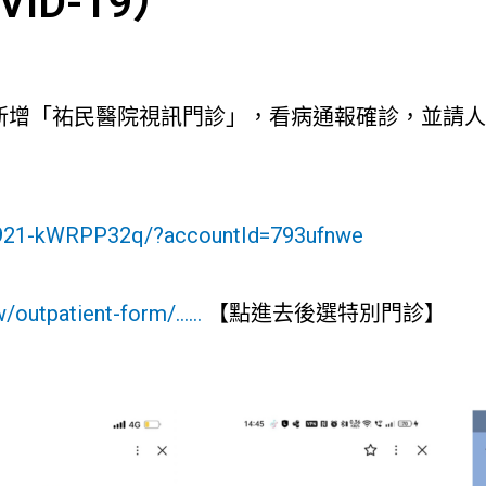
ID-19）
E新增「祐民醫院視訊門診」，看病通報確診，並請
278921-kWRPP32q/?accountId=793ufnwe
w/outpatient-form/……
【點進去後選特別門診】